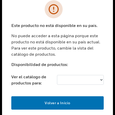
SOLUCIONES
Cambiar vista
INDUSTRIAS
Este producto no está disponible en su país.
Cambiar vista
ASISTENCIA
No puede acceder a esta página porque este
Cambiar vista
producto no está disponible en su país actual.
CARRERAS PROFESIONALES
Para ver este producto, cambie la vista del
Cambiar vista
catálogo de productos.
EMPRESA
Disponibilidad de productos:
Cambiar vista
CONTACTO
Ver el catálogo de
Cambiar vista
productos para:
LEGAL
Cambiar vista
SÍGANOS
Volver a Inicio