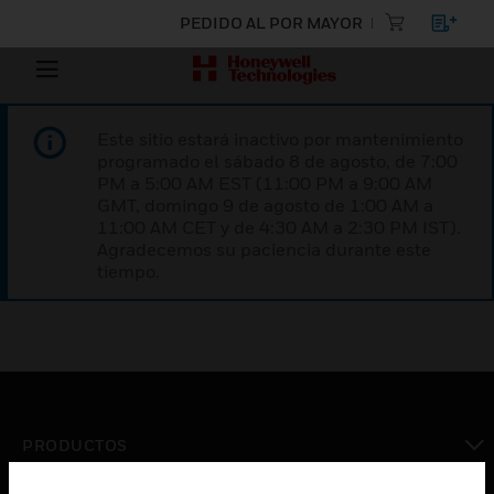
PEDIDO AL POR MAYOR
Este sitio estará inactivo por mantenimiento
programado el sábado 8 de agosto, de 7:00
PM a 5:00 AM EST (11:00 PM a 9:00 AM
GMT, domingo 9 de agosto de 1:00 AM a
11:00 AM CET y de 4:30 AM a 2:30 PM IST).
Agradecemos su paciencia durante este
tiempo.
PRODUCTOS
Cambiar vista