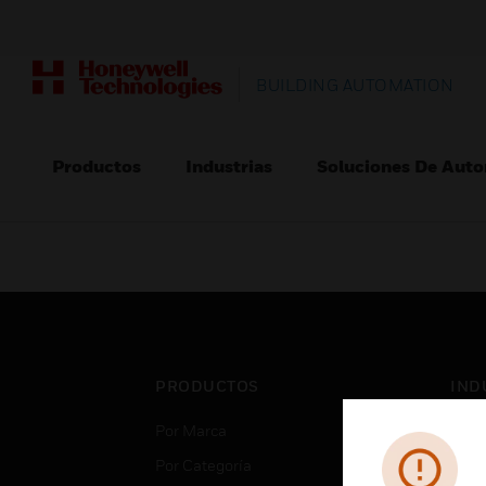
BUILDING AUTOMATION
Productos
Industrias
Soluciones De Auto
PRODUCTOS
IND
Por Marca
Aero
Por Categoría
Cent