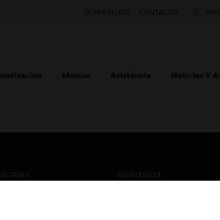
SPAIN (ES)
CONTACTO
INI
matización
Marcas
Asistencia
Noticias Y 
USTRIAS
ASISTENCIA
puertos
Localizar Un Socio
ros Comerciales
Formación