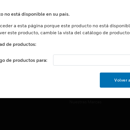
ros De Datos
Soporte Técnico
ación
Website Tutoriales Del Sitio We
o no está disponible en su país.
rnamentales Y Militares
eder a esta página porque este producto no está disponibl
CARRERAS PROFESIONALE
ción De La Salud
 ver este producto, cambie la vista del catálogo de producto
Carreras Profesionales
ación Superior
ad de productos:
Búsqueda De Trabajo
ción
cación E Industrial
ogo de productos para:
EMPRESA
cia Y Correcciones
Acerca De
or Minorista
Volver a
Eventos
ades Inteligentes
Noticias
Nuestras Marcas