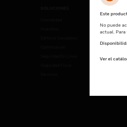
Cent
SOLUCIONES
Educ
Este product
Comodidad
Gube
No puede acc
Incendios
Aten
actual. Para
Edificios Saludables
Educ
Disponibilid
Optimización
Aten
Seguridad En Línea
Fabri
Ver el catál
Seguridad Física
Justi
Servicios
Sect
Ciud