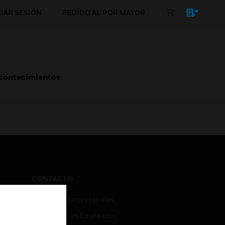
CIAR SESIÓN
PEDIDO AL POR MAYOR
Acontecimientos
CONTACTO
Consultas Empresariales
Acceso De Los Empleados