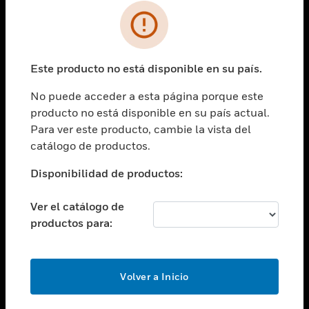
SOLUCIONES
Cambiar vista
INDUSTRIAS
Este producto no está disponible en su país.
Cambiar vista
ASISTENCIA
No puede acceder a esta página porque este
Cambiar vista
producto no está disponible en su país actual.
CARRERAS PROFESIONALES
Para ver este producto, cambie la vista del
Cambiar vista
catálogo de productos.
EMPRESA
Disponibilidad de productos:
Cambiar vista
CONTACTO
Ver el catálogo de
Cambiar vista
productos para:
LEGAL
Cambiar vista
SÍGANOS
Volver a Inicio