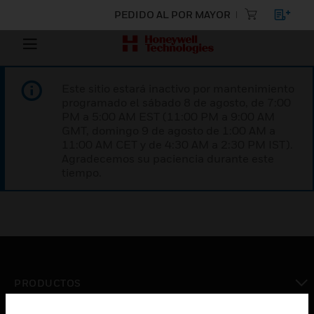
PEDIDO AL POR MAYOR
Este sitio estará inactivo por mantenimiento
programado el sábado 8 de agosto, de 7:00
PM a 5:00 AM EST (11:00 PM a 9:00 AM
GMT, domingo 9 de agosto de 1:00 AM a
11:00 AM CET y de 4:30 AM a 2:30 PM IST).
Agradecemos su paciencia durante este
tiempo.
PRODUCTOS
Cambiar vista