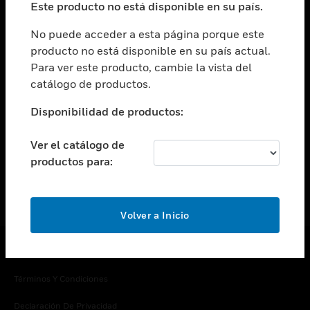
Este producto no está disponible en su país.
Cambiar vista
EMPRESA
No puede acceder a esta página porque este
producto no está disponible en su país actual.
Cambiar vista
Para ver este producto, cambie la vista del
CONTACTO
catálogo de productos.
Cambiar vista
LEGAL
Disponibilidad de productos:
Cambiar vista
SÍGANOS
Ver el catálogo de
productos para:
Volver a Inicio
Copyright © 2026 Honeywell International Inc.
Términos Y Condiciones
Declaración De Privacidad