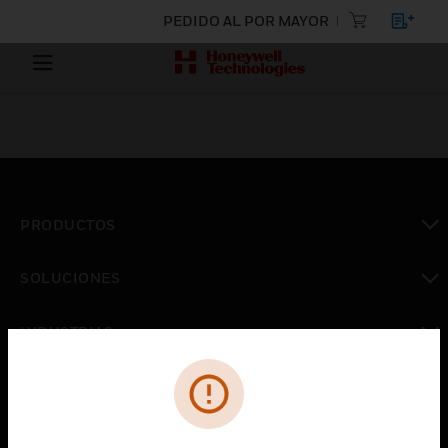
PEDIDO AL POR MAYOR
PRODUCTOS
Cambiar vista
SOLUCIONES
Cambiar vista
INDUSTRIAS
Cambiar vista
ASISTENCIA
Cambiar vista
CARRERAS PROFESIONALES