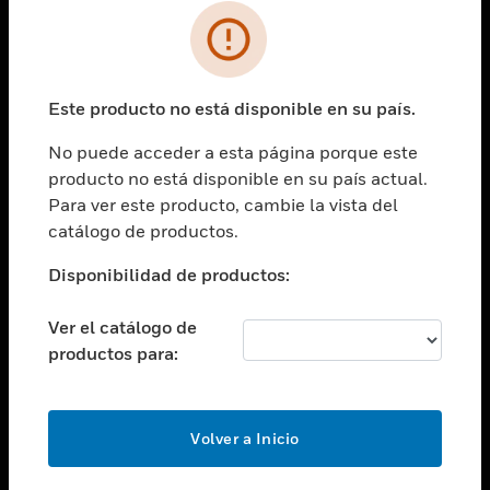
SOLUCIONES
Cambiar vista
INDUSTRIAS
Este producto no está disponible en su país.
Cambiar vista
ASISTENCIA
No puede acceder a esta página porque este
Cambiar vista
producto no está disponible en su país actual.
CARRERAS PROFESIONALES
Para ver este producto, cambie la vista del
Cambiar vista
catálogo de productos.
EMPRESA
Disponibilidad de productos:
Cambiar vista
CONTACTO
Ver el catálogo de
Cambiar vista
productos para:
LEGAL
Cambiar vista
SÍGANOS
Volver a Inicio