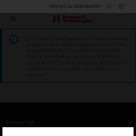
PEDIDO AL POR MAYOR
Este sitio estará inactivo por mantenimiento
programado el sábado 8 de agosto, de 7:00
PM a 5:00 AM EST (11:00 PM a 9:00 AM
GMT, domingo 9 de agosto de 1:00 AM a
11:00 AM CET y de 4:30 AM a 2:30 PM IST).
Agradecemos su paciencia durante este
tiempo.
PRODUCTOS
Cambiar vista