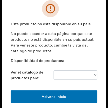
SOLUCIONES
Cambiar vista
INDUSTRIAS
Este producto no está disponible en su país.
Cambiar vista
ASISTENCIA
No puede acceder a esta página porque este
Cambiar vista
producto no está disponible en su país actual.
CARRERAS PROFESIONALES
Para ver este producto, cambie la vista del
Cambiar vista
catálogo de productos.
EMPRESA
Disponibilidad de productos:
Cambiar vista
CONTACTO
Ver el catálogo de
Cambiar vista
productos para:
LEGAL
Cambiar vista
SÍGANOS
Volver a Inicio