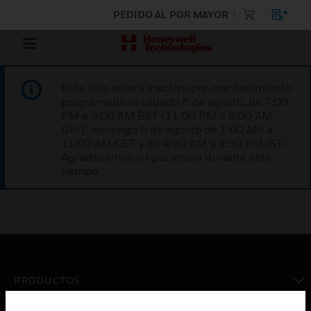
PEDIDO AL POR MAYOR
Este sitio estará inactivo por mantenimiento
programado el sábado 8 de agosto, de 7:00
PM a 5:00 AM EST (11:00 PM a 9:00 AM
GMT, domingo 9 de agosto de 1:00 AM a
11:00 AM CET y de 4:30 AM a 2:30 PM IST).
Agradecemos su paciencia durante este
tiempo.
PRODUCTOS
Cambiar vista