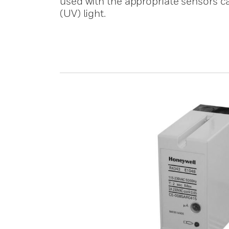
used with the appropriate sensors ca
(UV) light.