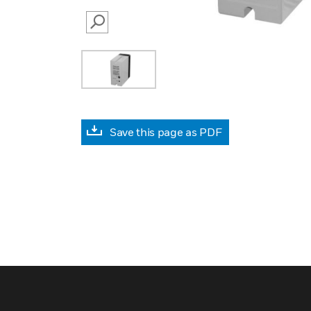
SEARCH
Save this page as PDF