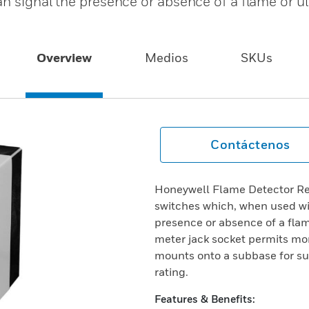
n signal the presence or absence of a flame or ul
Overview
Medios
SKUs
Contáctenos
Honeywell Flame Detector Re
switches which, when used wi
presence or absence of a flame
meter jack socket permits mon
mounts onto a subbase for s
rating.
Features & Benefits: