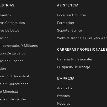
USTRIAS
ASISTENCIA
puertos
Localizar Un Socio
ros Comerciales
Formación
ros De Datos
Soporte Técnico
ación
Website Tutoriales Del Sitio We
rnamentales Y Militares
CARRERAS PROFESIONALE
ción De La Salud
Carreras Profesionales
ación Superior
Búsqueda De Trabajo
ción
cación E Industrial
EMPRESA
cia Y Correcciones
Acerca De
or Minorista
Eventos
ades Inteligentes
Noticias