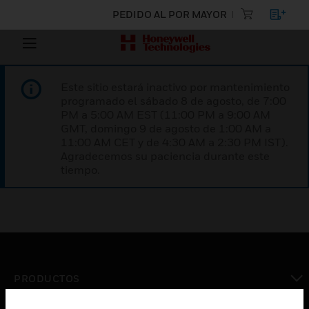
PEDIDO AL POR MAYOR
Este sitio estará inactivo por mantenimiento
programado el sábado 8 de agosto, de 7:00
PM a 5:00 AM EST (11:00 PM a 9:00 AM
GMT, domingo 9 de agosto de 1:00 AM a
11:00 AM CET y de 4:30 AM a 2:30 PM IST).
Agradecemos su paciencia durante este
tiempo.
PRODUCTOS
Cambiar vista