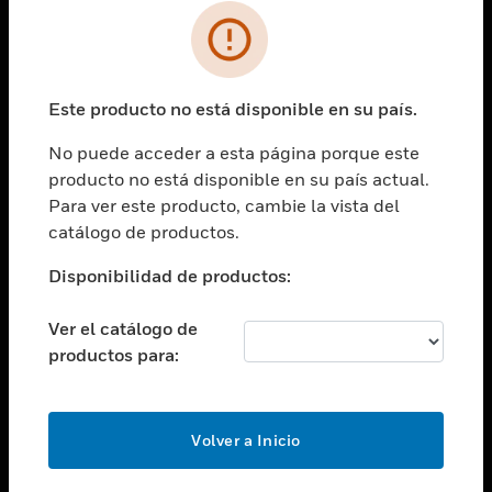
SOLUCIONES
Cambiar vista
INDUSTRIAS
Este producto no está disponible en su país.
Cambiar vista
ASISTENCIA
No puede acceder a esta página porque este
Cambiar vista
producto no está disponible en su país actual.
CARRERAS PROFESIONALES
Para ver este producto, cambie la vista del
Cambiar vista
catálogo de productos.
EMPRESA
Disponibilidad de productos:
Cambiar vista
CONTACTO
Ver el catálogo de
Cambiar vista
productos para:
LEGAL
Cambiar vista
SÍGANOS
Volver a Inicio