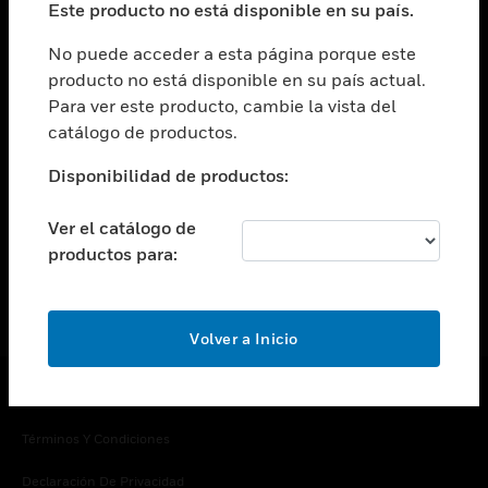
Este producto no está disponible en su país.
Cambiar vista
EMPRESA
No puede acceder a esta página porque este
producto no está disponible en su país actual.
Cambiar vista
Para ver este producto, cambie la vista del
CONTACTO
catálogo de productos.
Cambiar vista
LEGAL
Disponibilidad de productos:
Cambiar vista
SÍGANOS
Ver el catálogo de
productos para:
Volver a Inicio
Copyright © 2026 Honeywell International Inc.
Términos Y Condiciones
Declaración De Privacidad