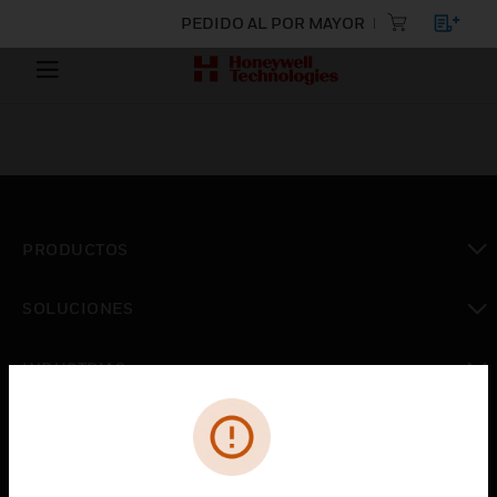
PEDIDO AL POR MAYOR
PRODUCTOS
Cambiar vista
SOLUCIONES
Cambiar vista
INDUSTRIAS
Cambiar vista
ASISTENCIA
Cambiar vista
CARRERAS PROFESIONALES