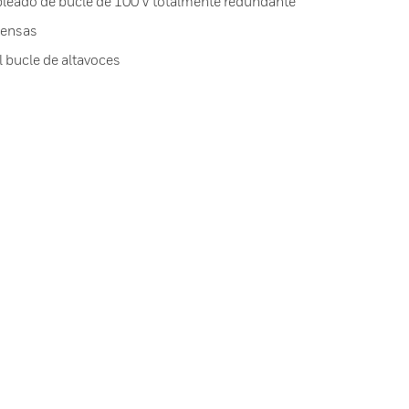
bleado de bucle de 100 V totalmente redundante
tensas
l bucle de altavoces