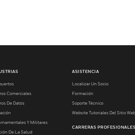
USTRIAS
ASISTENCIA
puertos
Localizar Un Socio
ros Comerciales
Formación
ros De Datos
Soporte Técnico
ación
Website Tutoriales Del Sitio We
rnamentales Y Militares
CARRERAS PROFESIONALE
ción De La Salud