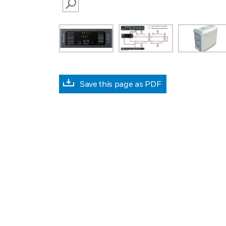
SEARCH
Save this page as PDF