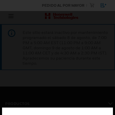
PEDIDO AL POR MAYOR
Este sitio estará inactivo por mantenimiento
programado el sábado 8 de agosto, de 7:00
PM a 5:00 AM EST (11:00 PM a 9:00 AM
GMT, domingo 9 de agosto de 1:00 AM a
11:00 AM CET y de 4:30 AM a 2:30 PM IST).
Agradecemos su paciencia durante este
tiempo.
PRODUCTOS
Cambiar vista