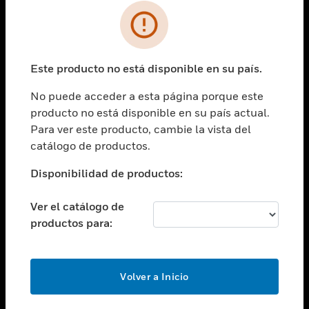
SOLUCIONES
Cambiar vista
INDUSTRIAS
Este producto no está disponible en su país.
Cambiar vista
ASISTENCIA
No puede acceder a esta página porque este
Cambiar vista
producto no está disponible en su país actual.
CARRERAS PROFESIONALES
Para ver este producto, cambie la vista del
Cambiar vista
catálogo de productos.
EMPRESA
Disponibilidad de productos:
Cambiar vista
CONTACTO
Ver el catálogo de
Cambiar vista
productos para:
LEGAL
Cambiar vista
SÍGANOS
Volver a Inicio