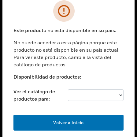
SOLUCIONES
Cambiar vista
INDUSTRIAS
Este producto no está disponible en su país.
Cambiar vista
ASISTENCIA
No puede acceder a esta página porque este
Cambiar vista
producto no está disponible en su país actual.
CARRERAS PROFESIONALES
Para ver este producto, cambie la vista del
Cambiar vista
catálogo de productos.
EMPRESA
Disponibilidad de productos:
Cambiar vista
CONTACTO
Ver el catálogo de
Cambiar vista
productos para:
LEGAL
Cambiar vista
SÍGANOS
Volver a Inicio