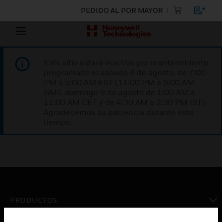
PEDIDO AL POR MAYOR
Este sitio estará inactivo por mantenimiento
programado el sábado 8 de agosto, de 7:00
PM a 5:00 AM EST (11:00 PM a 9:00 AM
GMT, domingo 9 de agosto de 1:00 AM a
11:00 AM CET y de 4:30 AM a 2:30 PM IST).
Agradecemos su paciencia durante este
tiempo.
PRODUCTOS
Cambiar vista