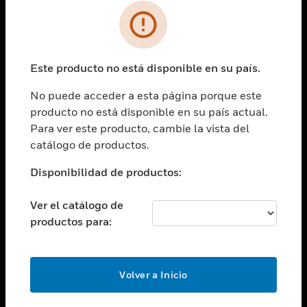
SOLUCIONES
Cambiar vista
INDUSTRIAS
Este producto no está disponible en su país.
Cambiar vista
ASISTENCIA
No puede acceder a esta página porque este
Cambiar vista
producto no está disponible en su país actual.
CARRERAS PROFESIONALES
Para ver este producto, cambie la vista del
Cambiar vista
catálogo de productos.
EMPRESA
Disponibilidad de productos:
Cambiar vista
CONTACTO
Ver el catálogo de
Cambiar vista
productos para:
LEGAL
Cambiar vista
SÍGANOS
Volver a Inicio