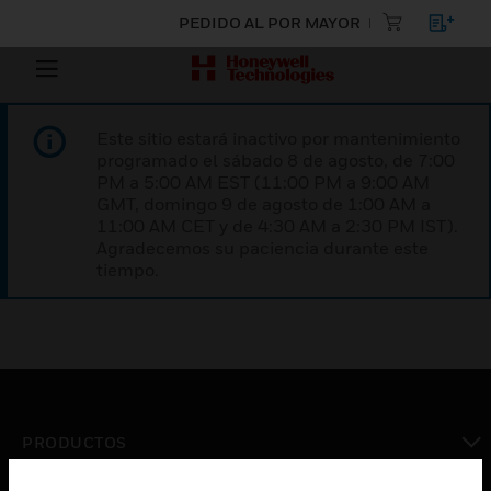
PEDIDO AL POR MAYOR
Este sitio estará inactivo por mantenimiento
programado el sábado 8 de agosto, de 7:00
PM a 5:00 AM EST (11:00 PM a 9:00 AM
GMT, domingo 9 de agosto de 1:00 AM a
11:00 AM CET y de 4:30 AM a 2:30 PM IST).
Agradecemos su paciencia durante este
tiempo.
PRODUCTOS
Cambiar vista