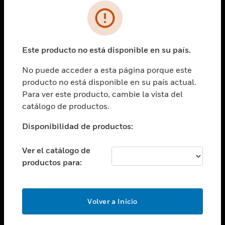
SOLUCIONES
Cambiar vista
INDUSTRIAS
Este producto no está disponible en su país.
Cambiar vista
ASISTENCIA
No puede acceder a esta página porque este
Cambiar vista
producto no está disponible en su país actual.
CARRERAS PROFESIONALES
Para ver este producto, cambie la vista del
Cambiar vista
catálogo de productos.
EMPRESA
Disponibilidad de productos:
Cambiar vista
CONTACTO
Ver el catálogo de
Cambiar vista
productos para:
LEGAL
Cambiar vista
SÍGANOS
Volver a Inicio