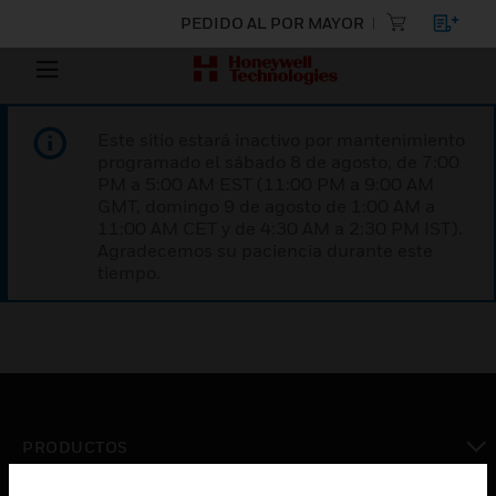
PEDIDO AL POR MAYOR
Este sitio estará inactivo por mantenimiento
programado el sábado 8 de agosto, de 7:00
PM a 5:00 AM EST (11:00 PM a 9:00 AM
GMT, domingo 9 de agosto de 1:00 AM a
11:00 AM CET y de 4:30 AM a 2:30 PM IST).
Agradecemos su paciencia durante este
tiempo.
PRODUCTOS
Cambiar vista