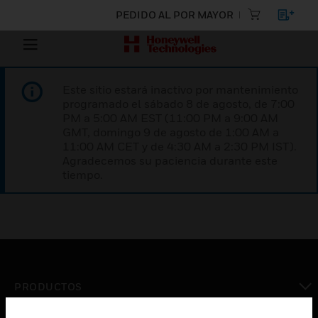
PEDIDO AL POR MAYOR
Este sitio estará inactivo por mantenimiento
programado el sábado 8 de agosto, de 7:00
PM a 5:00 AM EST (11:00 PM a 9:00 AM
GMT, domingo 9 de agosto de 1:00 AM a
11:00 AM CET y de 4:30 AM a 2:30 PM IST).
Agradecemos su paciencia durante este
tiempo.
PRODUCTOS
Cambiar vista