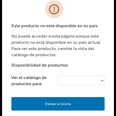
SOLUCIONES
Cambiar vista
INDUSTRIAS
Este producto no está disponible en su país.
Cambiar vista
ASISTENCIA
No puede acceder a esta página porque este
Cambiar vista
producto no está disponible en su país actual.
CARRERAS PROFESIONALES
Para ver este producto, cambie la vista del
Cambiar vista
catálogo de productos.
EMPRESA
Disponibilidad de productos:
Cambiar vista
CONTACTO
Ver el catálogo de
Cambiar vista
productos para:
LEGAL
Cambiar vista
SÍGANOS
Volver a Inicio