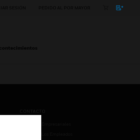
CIAR SESIÓN
PEDIDO AL POR MAYOR
Acontecimientos
CONTACTO
Consultas Empresariales
Acceso De Los Empleados