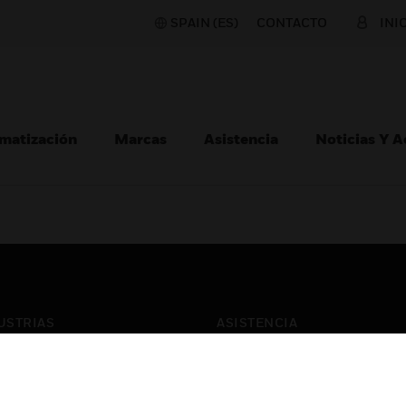
SPAIN (ES)
CONTACTO
INI
matización
Marcas
Asistencia
Noticias Y 
USTRIAS
ASISTENCIA
puertos
Localizar Un Socio
ros Comerciales
Formación