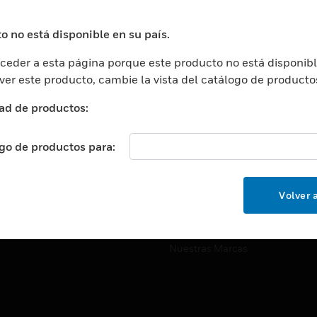
ros De Datos
Soporte Técnico
ación
Website Tutoriales Del Sitio We
o no está disponible en su país.
rnamentales Y Militares
eder a esta página porque este producto no está disponibl
CARRERAS PROFESIONALE
ción De La Salud
 ver este producto, cambie la vista del catálogo de producto
Carreras Profesionales
ación Superior
ad de productos:
Búsqueda De Trabajo
ción
cación E Industrial
ogo de productos para:
EMPRESA
cia Y Correcciones
Acerca De
or Minorista
Volver a
Eventos
ades Inteligentes
Noticias
Nuestras Marcas