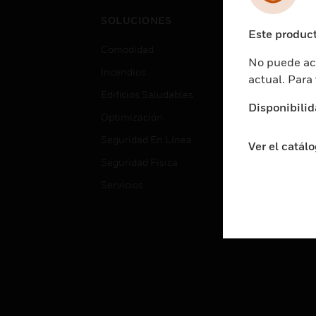
Cent
SOLUCIONES
Educ
Este product
Comodidad
Gube
No puede acc
Incendios
Aten
actual. Para
Edificios Saludables
Educ
Disponibilid
Optimización
Aten
Seguridad En Línea
Fabri
Ver el catál
Seguridad Física
Justi
Servicios
Sect
Ciud