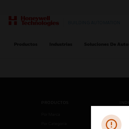
BUILDING AUTOMATION
Productos
Industrias
Soluciones De Auto
PRODUCTOS
IND
Por Marca
Aero
Por Categoría
Cent