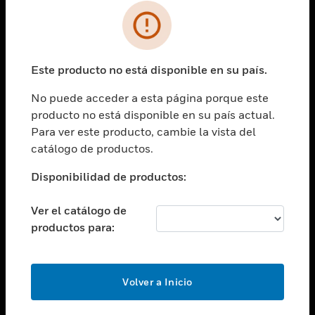
SOLUCIONES
Cambiar vista
INDUSTRIAS
Este producto no está disponible en su país.
Cambiar vista
ASISTENCIA
No puede acceder a esta página porque este
Cambiar vista
producto no está disponible en su país actual.
CARRERAS PROFESIONALES
Para ver este producto, cambie la vista del
Cambiar vista
catálogo de productos.
EMPRESA
Disponibilidad de productos:
Cambiar vista
CONTACTO
Ver el catálogo de
Cambiar vista
productos para:
LEGAL
Cambiar vista
SÍGANOS
Volver a Inicio