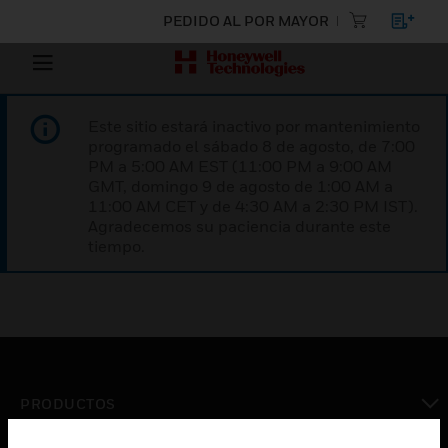
PEDIDO AL POR MAYOR
Este sitio estará inactivo por mantenimiento
programado el sábado 8 de agosto, de 7:00
PM a 5:00 AM EST (11:00 PM a 9:00 AM
GMT, domingo 9 de agosto de 1:00 AM a
11:00 AM CET y de 4:30 AM a 2:30 PM IST).
Agradecemos su paciencia durante este
tiempo.
PRODUCTOS
Cambiar vista