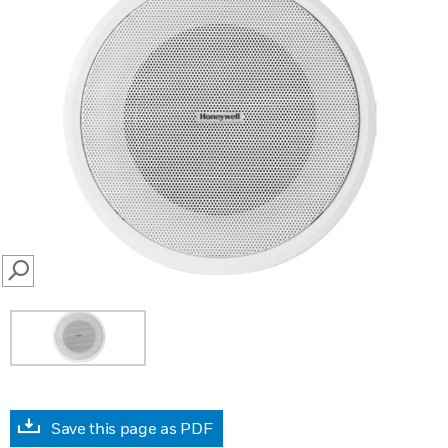
SEARCH
Save this page as PDF