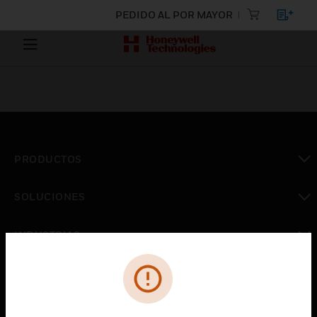
PEDIDO AL POR MAYOR
PRODUCTOS
Cambiar vista
SOLUCIONES
Cambiar vista
INDUSTRIAS
Cambiar vista
ASISTENCIA
Cambiar vista
CARRERAS PROFESIONALES