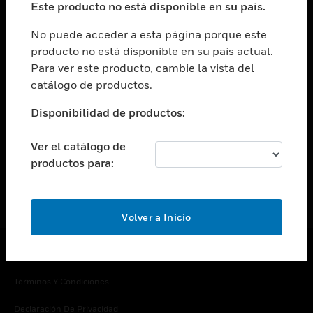
Este producto no está disponible en su país.
Cambiar vista
EMPRESA
No puede acceder a esta página porque este
producto no está disponible en su país actual.
Cambiar vista
Para ver este producto, cambie la vista del
CONTACTO
catálogo de productos.
Cambiar vista
LEGAL
Disponibilidad de productos:
Cambiar vista
SÍGANOS
Ver el catálogo de
productos para:
Volver a Inicio
Copyright © 2026 Honeywell International Inc.
Términos Y Condiciones
Declaración De Privacidad