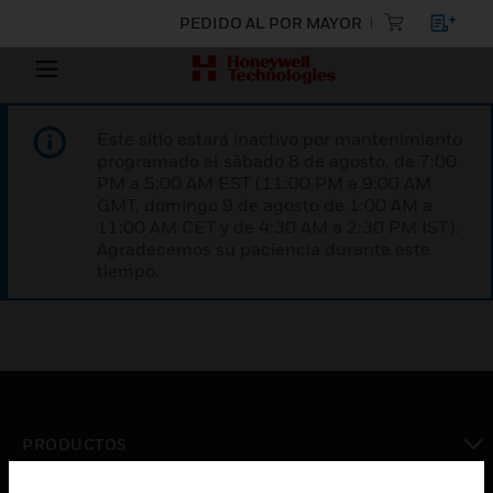
PEDIDO AL POR MAYOR
Este sitio estará inactivo por mantenimiento
programado el sábado 8 de agosto, de 7:00
PM a 5:00 AM EST (11:00 PM a 9:00 AM
GMT, domingo 9 de agosto de 1:00 AM a
11:00 AM CET y de 4:30 AM a 2:30 PM IST).
Agradecemos su paciencia durante este
tiempo.
PRODUCTOS
Cambiar vista