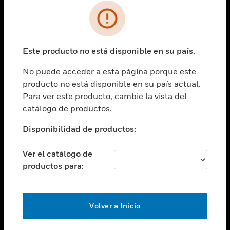
SOLUCIONES
Cambiar vista
INDUSTRIAS
Este producto no está disponible en su país.
Cambiar vista
ASISTENCIA
No puede acceder a esta página porque este
Cambiar vista
producto no está disponible en su país actual.
CARRERAS PROFESIONALES
Para ver este producto, cambie la vista del
Cambiar vista
catálogo de productos.
EMPRESA
Disponibilidad de productos:
Cambiar vista
CONTACTO
Ver el catálogo de
Cambiar vista
productos para:
LEGAL
Cambiar vista
SÍGANOS
Volver a Inicio