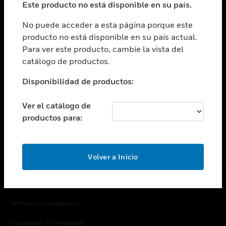
Este producto no está disponible en su país.
Cambiar vista
EMPRESA
No puede acceder a esta página porque este
producto no está disponible en su país actual.
Cambiar vista
Para ver este producto, cambie la vista del
CONTACTO
catálogo de productos.
Cambiar vista
LEGAL
Disponibilidad de productos:
Cambiar vista
SÍGANOS
Ver el catálogo de
productos para:
Volver a Inicio
Copyright © 2026 Honeywell International Inc.
Términos Y Condiciones
Declaración De Privacidad