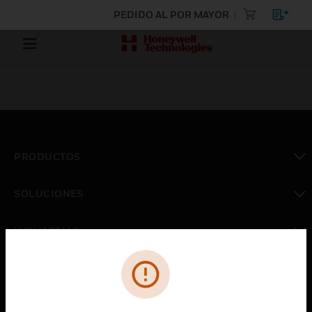
PEDIDO AL POR MAYOR
PRODUCTOS
Cambiar vista
SOLUCIONES
Cambiar vista
INDUSTRIAS
Cambiar vista
ASISTENCIA
Cambiar vista
CARRERAS PROFESIONALES