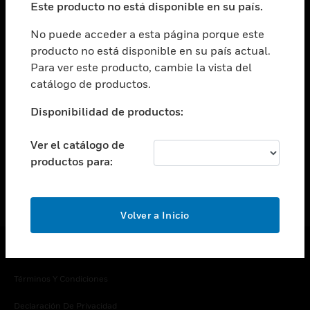
Este producto no está disponible en su país.
Cambiar vista
EMPRESA
No puede acceder a esta página porque este
producto no está disponible en su país actual.
Cambiar vista
Para ver este producto, cambie la vista del
CONTACTO
catálogo de productos.
Cambiar vista
LEGAL
Disponibilidad de productos:
Cambiar vista
SÍGANOS
Ver el catálogo de
productos para:
Volver a Inicio
Copyright © 2026 Honeywell International Inc.
Términos Y Condiciones
Declaración De Privacidad