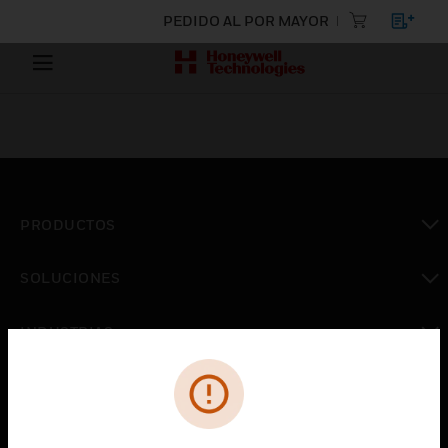
PEDIDO AL POR MAYOR
PRODUCTOS
Cambiar vista
SOLUCIONES
Cambiar vista
INDUSTRIAS
Cambiar vista
ASISTENCIA
Cambiar vista
CARRERAS PROFESIONALES