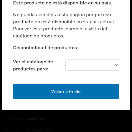
Este producto no está disponible en su país.
Cambiar vista
EMPRESA
No puede acceder a esta página porque este
producto no está disponible en su país actual.
Cambiar vista
Para ver este producto, cambie la vista del
CONTACTO
catálogo de productos.
Cambiar vista
LEGAL
Disponibilidad de productos:
Cambiar vista
SÍGANOS
Ver el catálogo de
productos para:
Volver a Inicio
Copyright © 2026 Honeywell International Inc.
Términos Y Condiciones
Declaración De Privacidad