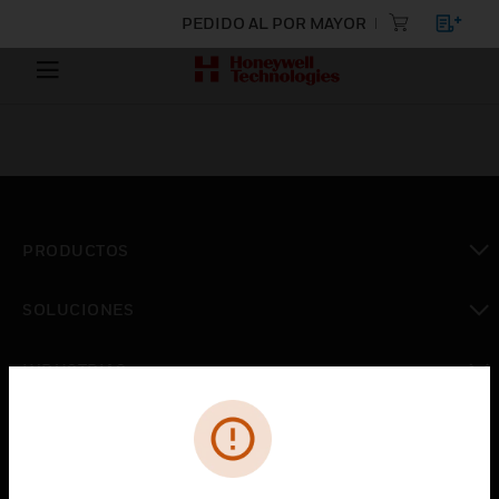
PEDIDO AL POR MAYOR
PRODUCTOS
Cambiar vista
SOLUCIONES
Cambiar vista
INDUSTRIAS
Cambiar vista
ASISTENCIA
Cambiar vista
CARRERAS PROFESIONALES