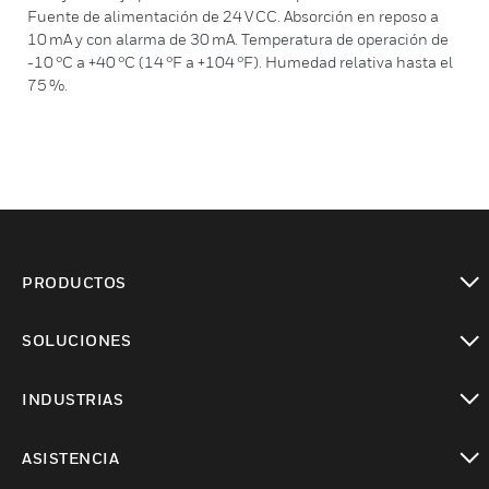
Fuente de alimentación de 24 V CC. Absorción en reposo a
10 mA y con alarma de 30 mA. Temperatura de operación de
-10 °C a +40 °C (14 °F a +104 °F). Humedad relativa hasta el
75 %.
PRODUCTOS
Cambiar vista
SOLUCIONES
Cambiar vista
INDUSTRIAS
Cambiar vista
ASISTENCIA