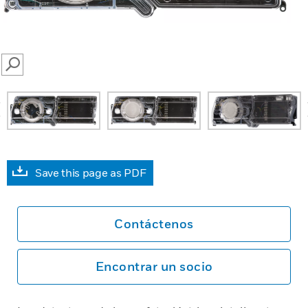
SEARCH
prev
Save this page as PDF
Contáctenos
Encontrar un socio