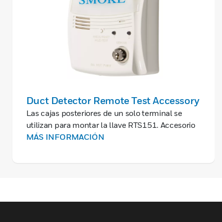
Duct Detector Remote Test Accessory
Las cajas posteriores de un solo terminal se
utilizan para montar la llave RTS151. Accesorio
anunciador remoto que proporciona la función
MÁS INFORMACIÓN
de reinicio y tiene un LED rojo para indicar las
condiciones de alarma.