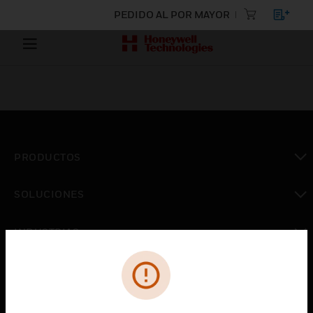
PEDIDO AL POR MAYOR
PRODUCTOS
Cambiar vista
SOLUCIONES
Cambiar vista
INDUSTRIAS
Cambiar vista
ASISTENCIA
Cambiar vista
CARRERAS PROFESIONALES