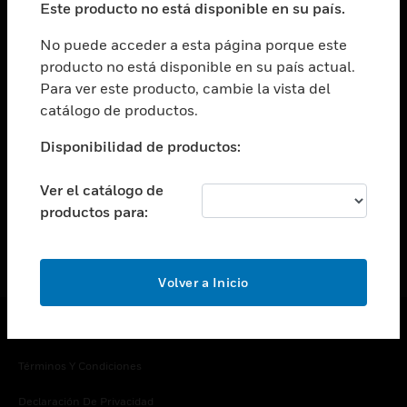
Este producto no está disponible en su país.
Cambiar vista
EMPRESA
No puede acceder a esta página porque este
producto no está disponible en su país actual.
Cambiar vista
Para ver este producto, cambie la vista del
CONTACTO
catálogo de productos.
Cambiar vista
LEGAL
Disponibilidad de productos:
Cambiar vista
SÍGANOS
Ver el catálogo de
productos para:
Volver a Inicio
Copyright © 2026 Honeywell International Inc.
Términos Y Condiciones
Declaración De Privacidad