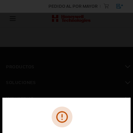
PEDIDO AL POR MAYOR
PRODUCTOS
Cambiar vista
SOLUCIONES
Cambiar vista
INDUSTRIAS
Cambiar vista
ASISTENCIA
Cambiar vista
CARRERAS PROFESIONALES