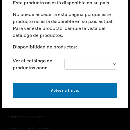
Este producto no está disponible en su país.
Cambiar vista
EMPRESA
No puede acceder a esta página porque este
producto no está disponible en su país actual.
Cambiar vista
Para ver este producto, cambie la vista del
CONTACTO
catálogo de productos.
Cambiar vista
LEGAL
Disponibilidad de productos:
Cambiar vista
SÍGANOS
Ver el catálogo de
productos para:
Volver a Inicio
Copyright © 2026 Honeywell International Inc.
Términos Y Condiciones
Declaración De Privacidad