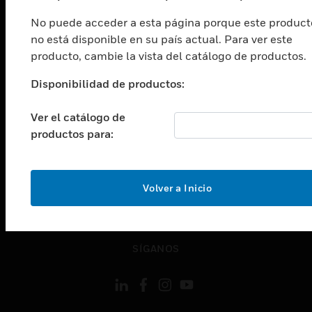
Cambiar vista
No puede acceder a esta página porque este product
INDUSTRIAS
no está disponible en su país actual. Para ver este
Cambiar vista
producto, cambie la vista del catálogo de productos.
ASISTENCIA
Disponibilidad de productos:
Cambiar vista
CARRERAS PROFESIONALES
Ver el catálogo de
Cambiar vista
productos para:
EMPRESA
Cambiar vista
CONTACTO
Volver a Inicio
Cambiar vista
LEGAL
Cambiar vista
SÍGANOS