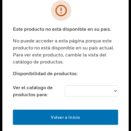
SOLUCIONES
Cambiar vista
INDUSTRIAS
Este producto no está disponible en su país.
Cambiar vista
ASISTENCIA
No puede acceder a esta página porque este
Cambiar vista
producto no está disponible en su país actual.
CARRERAS PROFESIONALES
Para ver este producto, cambie la vista del
Cambiar vista
catálogo de productos.
EMPRESA
Disponibilidad de productos:
Cambiar vista
CONTACTO
Ver el catálogo de
Cambiar vista
productos para:
LEGAL
Cambiar vista
SÍGANOS
Volver a Inicio