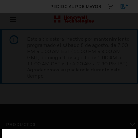
PEDIDO AL POR MAYOR
Este sitio estará inactivo por mantenimiento
programado el sábado 8 de agosto, de 7:00
PM a 5:00 AM EST (11:00 PM a 9:00 AM
GMT, domingo 9 de agosto de 1:00 AM a
11:00 AM CET y de 4:30 AM a 2:30 PM IST).
Agradecemos su paciencia durante este
tiempo.
PRODUCTOS
Cambiar vista