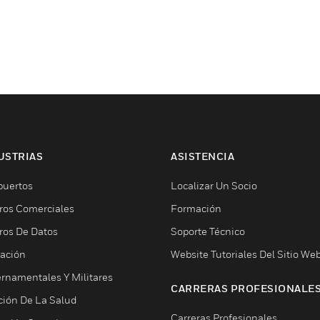
USTRIAS
ASISTENCIA
puertos
Localizar Un Socio
ros Comerciales
Formación
ros De Datos
Soporte Técnico
ación
Website Tutoriales Del Sitio We
rnamentales Y Militares
CARRERAS PROFESIONALE
ción De La Salud
Carreras Profesionales