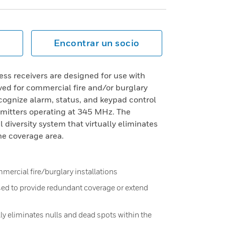
Encontrar un socio
s receivers are designed for use with
ved for commercial fire and/or burglary
ecognize alarm, status, and keypad control
mitters operating at 345 MHz. The
l diversity system that virtually eliminates
he coverage area.
mercial fire/burglary installations
sed to provide redundant coverage or extend
lly eliminates nulls and dead spots within the