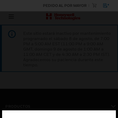
PEDIDO AL POR MAYOR
Este sitio estará inactivo por mantenimiento
programado el sábado 8 de agosto, de 7:00
PM a 5:00 AM EST (11:00 PM a 9:00 AM
GMT, domingo 9 de agosto de 1:00 AM a
11:00 AM CET y de 4:30 AM a 2:30 PM IST).
Agradecemos su paciencia durante este
tiempo.
PRODUCTOS
Cambiar vista