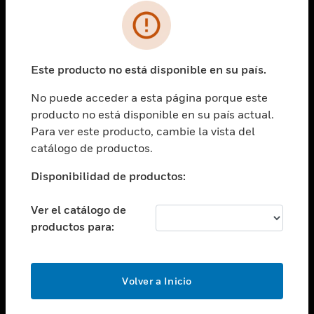
SOLUCIONES
Cambiar vista
INDUSTRIAS
Este producto no está disponible en su país.
Cambiar vista
ASISTENCIA
No puede acceder a esta página porque este
Cambiar vista
producto no está disponible en su país actual.
CARRERAS PROFESIONALES
Para ver este producto, cambie la vista del
Cambiar vista
catálogo de productos.
EMPRESA
Disponibilidad de productos:
Cambiar vista
CONTACTO
Ver el catálogo de
Cambiar vista
productos para:
LEGAL
Cambiar vista
SÍGANOS
Volver a Inicio