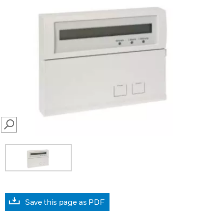
SEARCH
Save this page as PDF