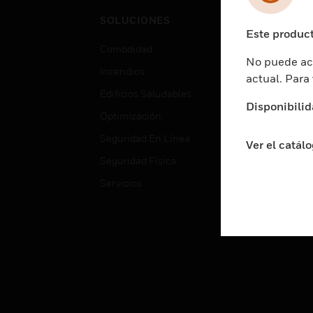
Cent
SOLUCIONES
Educ
Este product
Comodidad
Gube
No puede acc
Incendios
Aten
actual. Para
Edificios Saludables
Educ
Disponibilid
Optimización
Aten
Seguridad En Línea
Fabri
Ver el catál
Seguridad Física
Justi
Servicios
Sect
Ciud