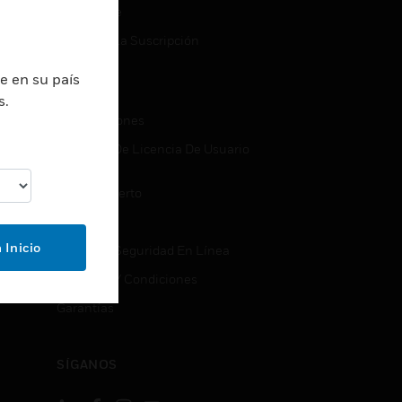
Suscribirse
b
Cancelar La Suscripción
e en su país
S
LEGAL
s.
Certificaciones
Acuerdos De Licencia De Usuario
Final
Código Abierto
Patentes
 Inicio
Calidad Y Seguridad En Línea
Términos Y Condiciones
Garantías
SÍGANOS