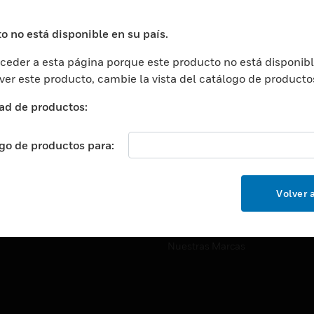
ros De Datos
Soporte Técnico
ación
Website Tutoriales Del Sitio We
o no está disponible en su país.
rnamentales Y Militares
eder a esta página porque este producto no está disponibl
CARRERAS PROFESIONALE
ción De La Salud
 ver este producto, cambie la vista del catálogo de producto
Carreras Profesionales
ación Superior
ad de productos:
Búsqueda De Trabajo
ción
cación E Industrial
ogo de productos para:
EMPRESA
cia Y Correcciones
Acerca De
or Minorista
Volver a
Eventos
ades Inteligentes
Noticias
Nuestras Marcas