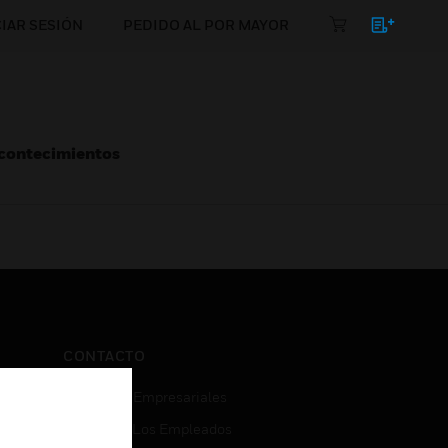
CIAR SESIÓN
PEDIDO AL POR MAYOR
Acontecimientos
CONTACTO
Consultas Empresariales
Acceso De Los Empleados