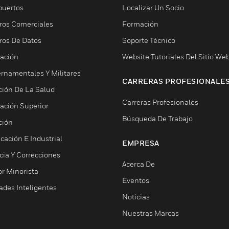
puertos
Localizar Un Socio
ros Comerciales
Formación
ros De Datos
Soporte Técnico
ación
Website Tutoriales Del Sitio We
rnamentales Y Militares
CARRERAS PROFESIONALE
ción De La Salud
Carreras Profesionales
ación Superior
Búsqueda De Trabajo
ción
cación E Industrial
EMPRESA
cia Y Correcciones
Acerca De
or Minorista
Eventos
ades Inteligentes
Noticias
Nuestras Marcas