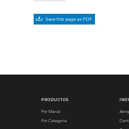
Save this page as PDF
PRODUCTOS
IND
Por Marca
Aero
Por Categoría
Cent