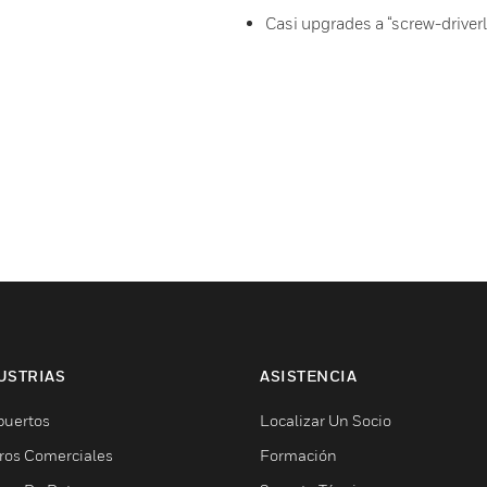
Casi upgrades a “screw-driver
USTRIAS
ASISTENCIA
puertos
Localizar Un Socio
ros Comerciales
Formación