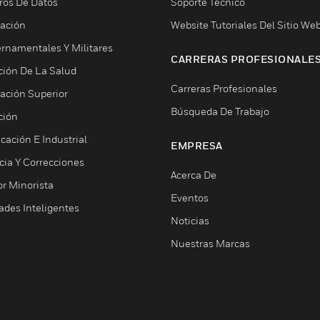
ros De Datos
Soporte Técnico
ación
Website Tutoriales Del Sitio We
rnamentales Y Militares
CARRERAS PROFESIONALE
ción De La Salud
Carreras Profesionales
ación Superior
Búsqueda De Trabajo
ción
cación E Industrial
EMPRESA
cia Y Correcciones
Acerca De
or Minorista
Eventos
ades Inteligentes
Noticias
Nuestras Marcas