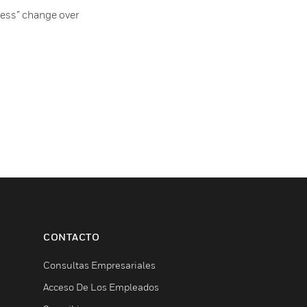
less” change over
CONTACTO
Consultas Empresariales
Acceso De Los Empleados