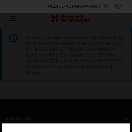
PEDIDO AL POR MAYOR
Este sitio estará inactivo por mantenimiento
programado el sábado 8 de agosto, de 7:00
PM a 5:00 AM EST (11:00 PM a 9:00 AM
GMT, domingo 9 de agosto de 1:00 AM a
11:00 AM CET y de 4:30 AM a 2:30 PM IST).
Agradecemos su paciencia durante este
tiempo.
PRODUCTOS
Cambiar vista