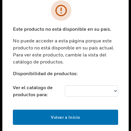
SOLUCIONES
Cambiar vista
INDUSTRIAS
Este producto no está disponible en su país.
Cambiar vista
ASISTENCIA
No puede acceder a esta página porque este
Cambiar vista
producto no está disponible en su país actual.
CARRERAS PROFESIONALES
Para ver este producto, cambie la vista del
Cambiar vista
catálogo de productos.
EMPRESA
Disponibilidad de productos:
Cambiar vista
CONTACTO
Ver el catálogo de
Cambiar vista
productos para:
LEGAL
Cambiar vista
SÍGANOS
Volver a Inicio