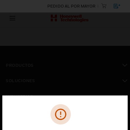
PEDIDO AL POR MAYOR
PRODUCTOS
Cambiar vista
SOLUCIONES
Cambiar vista
INDUSTRIAS
Cambiar vista
ASISTENCIA
Cambiar vista
CARRERAS PROFESIONALES