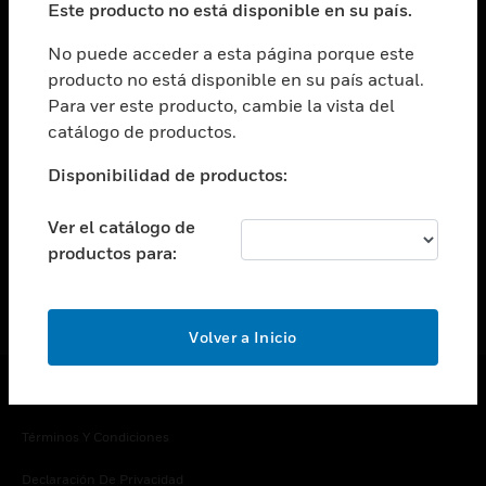
Este producto no está disponible en su país.
Cambiar vista
EMPRESA
No puede acceder a esta página porque este
producto no está disponible en su país actual.
Cambiar vista
Para ver este producto, cambie la vista del
CONTACTO
catálogo de productos.
Cambiar vista
LEGAL
Disponibilidad de productos:
Cambiar vista
SÍGANOS
Ver el catálogo de
productos para:
Volver a Inicio
Copyright © 2026 Honeywell International Inc.
Términos Y Condiciones
Declaración De Privacidad