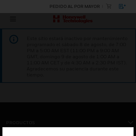
PEDIDO AL POR MAYOR
Este sitio estará inactivo por mantenimiento
programado el sábado 8 de agosto, de 7:00
PM a 5:00 AM EST (11:00 PM a 9:00 AM
GMT, domingo 9 de agosto de 1:00 AM a
11:00 AM CET y de 4:30 AM a 2:30 PM IST).
Agradecemos su paciencia durante este
tiempo.
PRODUCTOS
Cambiar vista