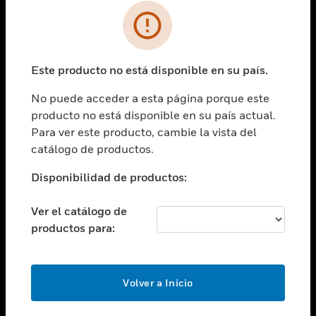
SOLUCIONES
Cambiar vista
INDUSTRIAS
Este producto no está disponible en su país.
Cambiar vista
ASISTENCIA
No puede acceder a esta página porque este
Cambiar vista
producto no está disponible en su país actual.
CARRERAS PROFESIONALES
Para ver este producto, cambie la vista del
Cambiar vista
catálogo de productos.
EMPRESA
Disponibilidad de productos:
Cambiar vista
CONTACTO
Ver el catálogo de
Cambiar vista
productos para:
LEGAL
Cambiar vista
SÍGANOS
Volver a Inicio