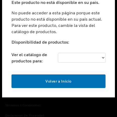
Este producto no está disponible en su país.
Cambiar vista
EMPRESA
No puede acceder a esta página porque este
producto no está disponible en su país actual.
Cambiar vista
Para ver este producto, cambie la vista del
CONTACTO
catálogo de productos.
Cambiar vista
LEGAL
Disponibilidad de productos:
Cambiar vista
SÍGANOS
Ver el catálogo de
productos para:
Volver a Inicio
Copyright © 2026 Honeywell International Inc.
Términos Y Condiciones
Declaración De Privacidad