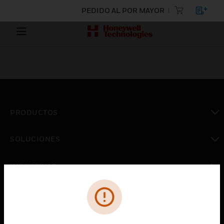
PEDIDO AL POR MAYOR
PRODUCTOS
Cambiar vista
SOLUCIONES
Cambiar vista
INDUSTRIAS
Cambiar vista
ASISTENCIA
Cambiar vista
CARRERAS PROFESIONALES