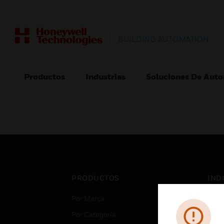
BUILDING AUTOMATION
Productos
Industrias
Soluciones De Auto
PRODUCTOS
IND
Por Marca
Aero
Por Categoría
Cent