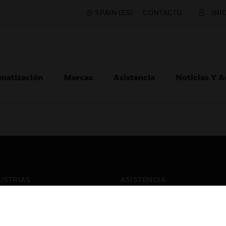
SPAIN (ES)
CONTACTO
INI
matización
Marcas
Asistencia
Noticias Y 
USTRIAS
ASISTENCIA
puertos
Localizar Un Socio
ros Comerciales
Formación