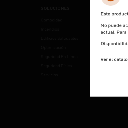
Cent
SOLUCIONES
Educ
Este product
Comodidad
Gube
No puede acc
Incendios
Aten
actual. Para
Edificios Saludables
Educ
Disponibilid
Optimización
Aten
Seguridad En Línea
Fabri
Ver el catál
Seguridad Física
Justi
Servicios
Sect
Ciud