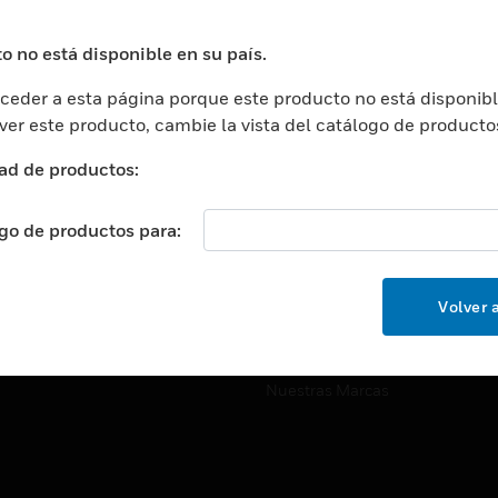
ros De Datos
Soporte Técnico
ación
Website Tutoriales Del Sitio We
o no está disponible en su país.
rnamentales Y Militares
eder a esta página porque este producto no está disponibl
CARRERAS PROFESIONALE
ción De La Salud
 ver este producto, cambie la vista del catálogo de producto
Carreras Profesionales
ación Superior
ad de productos:
Búsqueda De Trabajo
ción
cación E Industrial
ogo de productos para:
EMPRESA
cia Y Correcciones
Acerca De
or Minorista
Volver a
Eventos
ades Inteligentes
Noticias
Nuestras Marcas