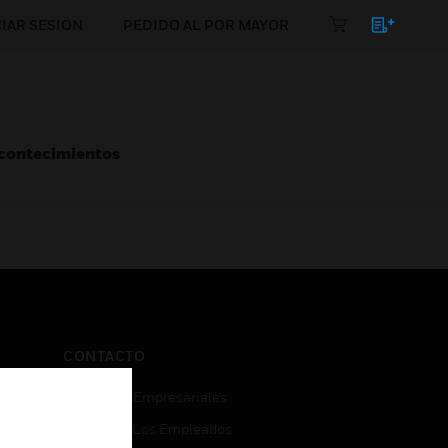
CIAR SESIÓN
PEDIDO AL POR MAYOR
Acontecimientos
CONTACTO
Consultas Empresariales
Acceso De Los Empleados