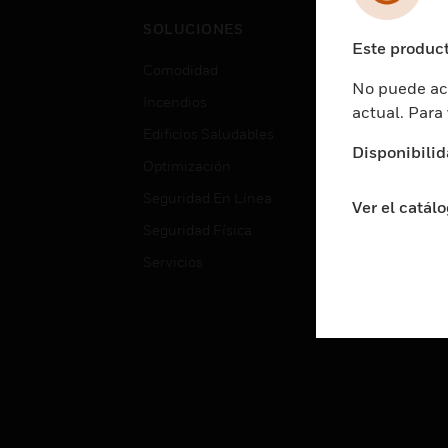
Cent
SOLUCIONES
Educ
Este product
Comodidad
Gube
No puede acc
Incendios
Aten
actual. Para
Edificios Saludables
Educ
Disponibilid
Optimización
Aten
Seguridad En Línea
Fabri
Ver el catál
Seguridad Física
Justi
Servicios
Sect
Ciud