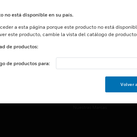
ros De Datos
Soporte Técnico
ación
Website Tutoriales Del Sitio We
o no está disponible en su país.
rnamentales Y Militares
eder a esta página porque este producto no está disponibl
CARRERAS PROFESIONALE
ción De La Salud
 ver este producto, cambie la vista del catálogo de producto
Carreras Profesionales
ación Superior
ad de productos:
Búsqueda De Trabajo
ción
cación E Industrial
ogo de productos para:
EMPRESA
cia Y Correcciones
Acerca De
or Minorista
Volver a
Eventos
ades Inteligentes
Noticias
Nuestras Marcas