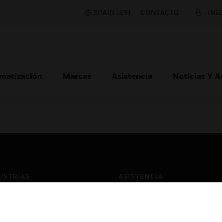
SPAIN (ES)
CONTACTO
INI
matización
Marcas
Asistencia
Noticias Y 
USTRIAS
ASISTENCIA
puertos
Localizar Un Socio
ros Comerciales
Formación