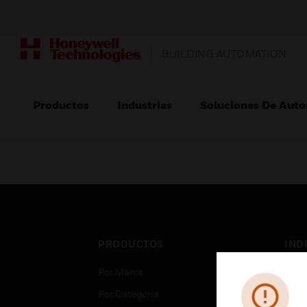
BUILDING AUTOMATION
Productos
Industrias
Soluciones De Auto
PRODUCTOS
IND
Por Marca
Aero
Por Categoría
Cent