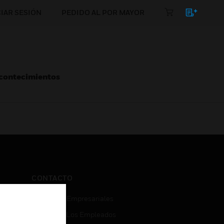
CIAR SESIÓN
PEDIDO AL POR MAYOR
Acontecimientos
CONTACTO
Consultas Empresariales
Acceso De Los Empleados