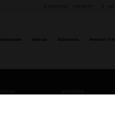
SPAIN (ES)
CONTACTO
INI
matización
Marcas
Asistencia
Noticias Y 
USTRIAS
ASISTENCIA
puertos
Localizar Un Socio
ros Comerciales
Formación