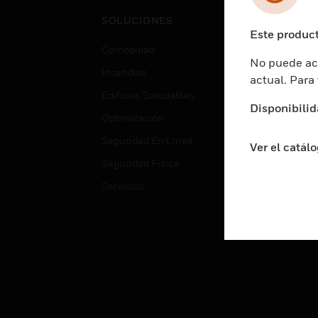
Cent
SOLUCIONES
Educ
Este product
Comodidad
Gube
No puede acc
Incendios
Aten
actual. Para
Edificios Saludables
Educ
Disponibilid
Optimización
Aten
Seguridad En Línea
Fabri
Ver el catál
Seguridad Física
Justi
Servicios
Sect
Ciud