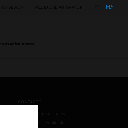
CIAR SESIÓN
PEDIDO AL POR MAYOR
Acontecimientos
CONTACTO
Consultas Empresariales
Acceso De Los Empleados