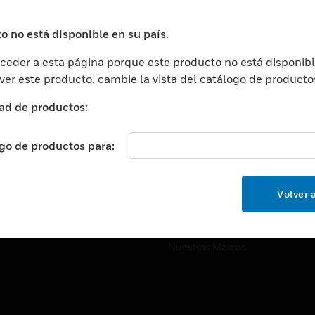
ros De Datos
Soporte Técnico
ación
Website Tutoriales Del Sitio We
o no está disponible en su país.
rnamentales Y Militares
eder a esta página porque este producto no está disponibl
CARRERAS PROFESIONALE
ción De La Salud
 ver este producto, cambie la vista del catálogo de producto
Carreras Profesionales
ación Superior
ad de productos:
Búsqueda De Trabajo
ción
cación E Industrial
ogo de productos para:
EMPRESA
cia Y Correcciones
Acerca De
or Minorista
Volver a
Eventos
ades Inteligentes
Noticias
Nuestras Marcas