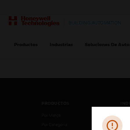
BUILDING AUTOMATION
Productos
Industrias
Soluciones De Auto
PRODUCTOS
IND
Por Marca
Aero
Por Categoría
Cent