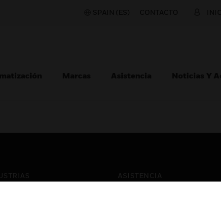
SPAIN (ES)
CONTACTO
INI
matización
Marcas
Asistencia
Noticias Y 
USTRIAS
ASISTENCIA
puertos
Localizar Un Socio
ros Comerciales
Formación