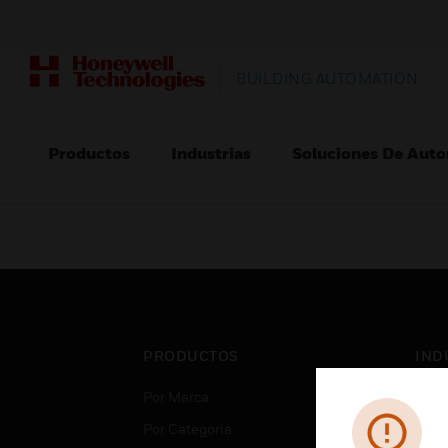
BUILDING AUTOMATION
Productos
Industrias
Soluciones De Auto
PRODUCTOS
IND
Por Marca
Aero
Por Categoría
Cent