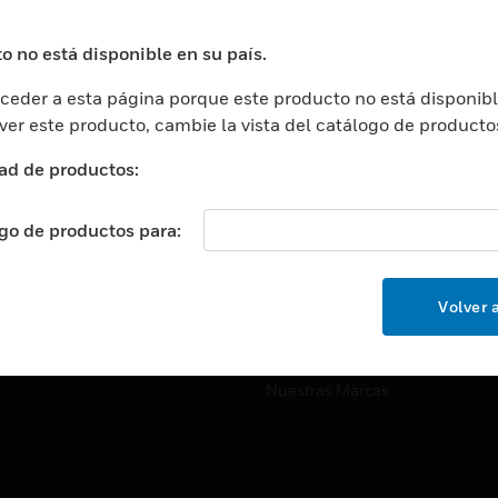
ros De Datos
Soporte Técnico
ación
Website Tutoriales Del Sitio We
o no está disponible en su país.
rnamentales Y Militares
eder a esta página porque este producto no está disponibl
CARRERAS PROFESIONALE
ción De La Salud
 ver este producto, cambie la vista del catálogo de producto
Carreras Profesionales
ación Superior
ad de productos:
Búsqueda De Trabajo
ción
cación E Industrial
ogo de productos para:
EMPRESA
cia Y Correcciones
Acerca De
or Minorista
Volver a
Eventos
ades Inteligentes
Noticias
Nuestras Marcas