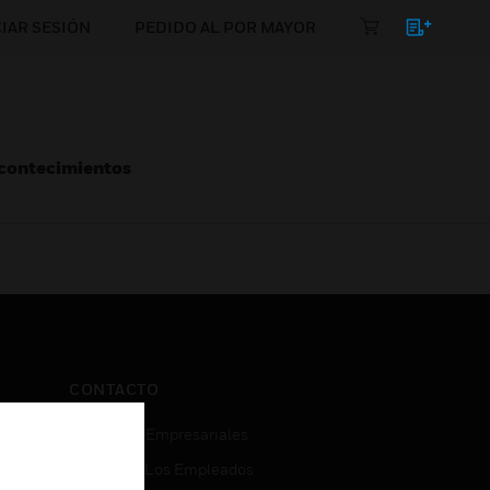
CIAR SESIÓN
PEDIDO AL POR MAYOR
Acontecimientos
CONTACTO
Consultas Empresariales
Acceso De Los Empleados