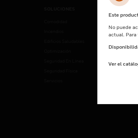
Cent
SOLUCIONES
Educ
Este product
Comodidad
Gube
No puede acc
Incendios
Aten
actual. Para
Edificios Saludables
Educ
Disponibilid
Optimización
Aten
Seguridad En Línea
Fabri
Ver el catál
Seguridad Física
Justi
Servicios
Sect
Ciud