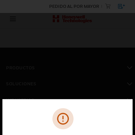
PEDIDO AL POR MAYOR
PRODUCTOS
Cambiar vista
SOLUCIONES
Cambiar vista
INDUSTRIAS
Cambiar vista
ASISTENCIA
Cambiar vista
CARRERAS PROFESIONALES