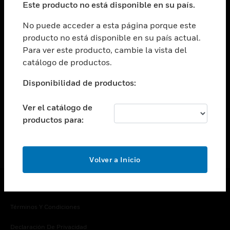
Este producto no está disponible en su país.
Cambiar vista
EMPRESA
No puede acceder a esta página porque este
producto no está disponible en su país actual.
Cambiar vista
Para ver este producto, cambie la vista del
CONTACTO
catálogo de productos.
Cambiar vista
LEGAL
Disponibilidad de productos:
Cambiar vista
SÍGANOS
Ver el catálogo de
productos para:
Volver a Inicio
Copyright © 2026 Honeywell International Inc.
Términos Y Condiciones
Declaración De Privacidad