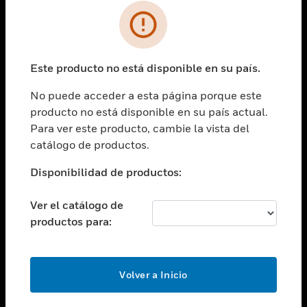
SOLUCIONES
Cambiar vista
INDUSTRIAS
Este producto no está disponible en su país.
Cambiar vista
ASISTENCIA
No puede acceder a esta página porque este
Cambiar vista
producto no está disponible en su país actual.
CARRERAS PROFESIONALES
Para ver este producto, cambie la vista del
Cambiar vista
catálogo de productos.
EMPRESA
Disponibilidad de productos:
Cambiar vista
CONTACTO
Ver el catálogo de
Cambiar vista
productos para:
LEGAL
Cambiar vista
SÍGANOS
Volver a Inicio