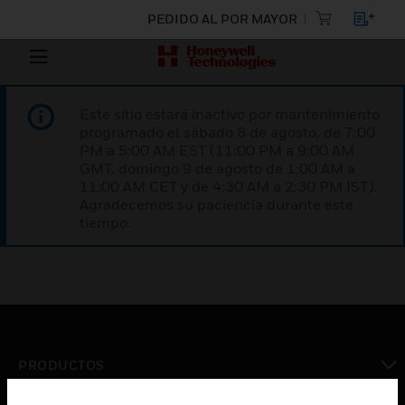
PEDIDO AL POR MAYOR
Este sitio estará inactivo por mantenimiento
programado el sábado 8 de agosto, de 7:00
PM a 5:00 AM EST (11:00 PM a 9:00 AM
GMT, domingo 9 de agosto de 1:00 AM a
11:00 AM CET y de 4:30 AM a 2:30 PM IST).
Agradecemos su paciencia durante este
tiempo.
PRODUCTOS
Cambiar vista