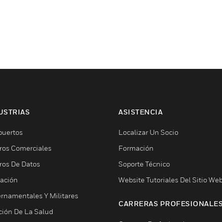
USTRIAS
ASISTENCIA
puertos
Localizar Un Socio
ros Comerciales
Formación
ros De Datos
Soporte Técnico
ación
Website Tutoriales Del Sitio We
rnamentales Y Militares
CARRERAS PROFESIONALE
ción De La Salud