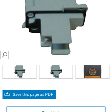
SEARCH
Save this page as PDF