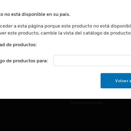
ros De Datos
Soporte Técnico
ación
Website Tutoriales Del Sitio We
o no está disponible en su país.
rnamentales Y Militares
eder a esta página porque este producto no está disponibl
CARRERAS PROFESIONALE
ción De La Salud
 ver este producto, cambie la vista del catálogo de producto
Carreras Profesionales
ación Superior
ad de productos:
Búsqueda De Trabajo
ción
cación E Industrial
ogo de productos para:
EMPRESA
cia Y Correcciones
Acerca De
or Minorista
Volver a
Eventos
ades Inteligentes
Noticias
Nuestras Marcas