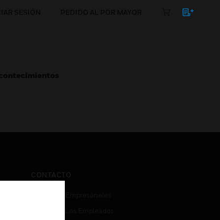
CIAR SESIÓN
PEDIDO AL POR MAYOR
Acontecimientos
CONTACTO
Consultas Empresariales
Acceso De Los Empleados