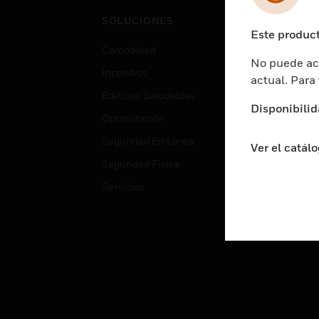
Cent
SOLUCIONES
Educ
Este product
Comodidad
Gube
No puede acc
Incendios
Aten
actual. Para
Edificios Saludables
Educ
Disponibilid
Optimización
Aten
Seguridad En Línea
Fabri
Ver el catál
Seguridad Física
Justi
Servicios
Sect
Ciud