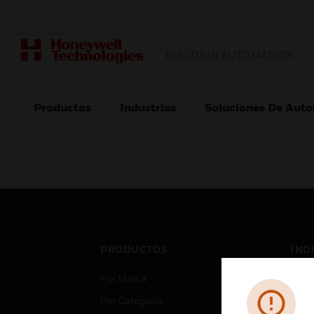
BUILDING AUTOMATION
Productos
Industrias
Soluciones De Auto
PRODUCTOS
IND
Por Marca
Aero
Por Categoría
Cent