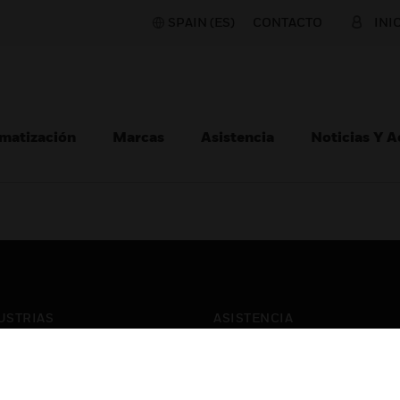
SPAIN (ES)
CONTACTO
INI
matización
Marcas
Asistencia
Noticias Y 
USTRIAS
ASISTENCIA
puertos
Localizar Un Socio
ros Comerciales
Formación