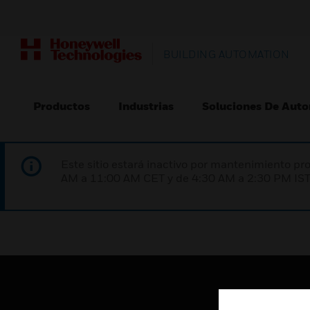
BUILDING AUTOMATION
Productos
Industrias
Soluciones De Auto
Este sitio estará inactivo por mantenimiento 
AM a 11:00 AM CET y de 4:30 AM a 2:30 PM IST