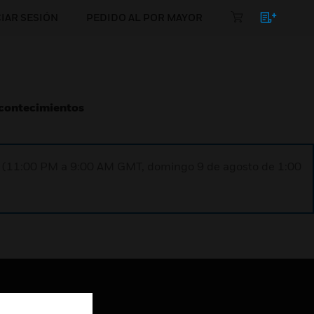
CIAR SESIÓN
PEDIDO AL POR MAYOR
Acontecimientos
ST (11:00 PM a 9:00 AM GMT, domingo 9 de agosto de 1:00