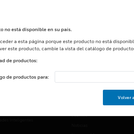
USTRIAS
ASISTENCIA
puertos
Localizar Un Socio
ros Comerciales
Formación
o no está disponible en su país.
ros De Datos
Soporte Técnico
eder a esta página porque este producto no está disponibl
ación
Website Tutoriales Del Sitio We
 ver este producto, cambie la vista del catálogo de producto
rnamentales Y Militares
CARRERAS PROFESIONALE
ad de productos:
ción De La Salud
Carreras Profesionales
ación Superior
ogo de productos para:
Búsqueda De Trabajo
ción
cación E Industrial
EMPRESA
Volver a
cia Y Correcciones
Acerca De
or Minorista
Eventos
ades Inteligentes
Noticias