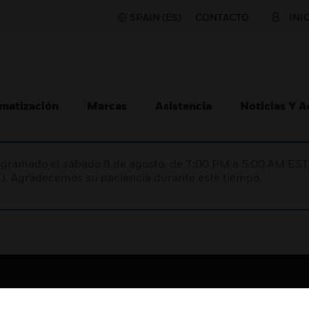
SPAIN (ES)
CONTACTO
INI
matización
Marcas
Asistencia
Noticias Y 
programado el sábado 8 de agosto, de 7:00 PM a 5:00 AM E
). Agradecemos su paciencia durante este tiempo.