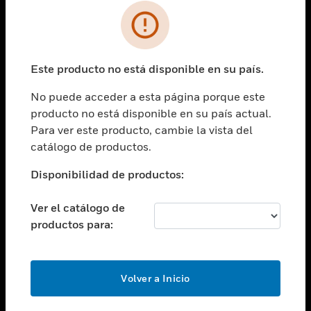
SOLUCIONES
Cambiar vista
INDUSTRIAS
Este producto no está disponible en su país.
Cambiar vista
ASISTENCIA
No puede acceder a esta página porque este
Cambiar vista
producto no está disponible en su país actual.
CARRERAS PROFESIONALES
Para ver este producto, cambie la vista del
Cambiar vista
catálogo de productos.
EMPRESA
Disponibilidad de productos:
Cambiar vista
CONTACTO
Ver el catálogo de
Cambiar vista
productos para:
LEGAL
Cambiar vista
SÍGANOS
Volver a Inicio