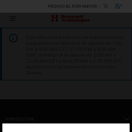
PEDIDO AL POR MAYOR
Este sitio estará inactivo por mantenimiento
programado el sábado 8 de agosto, de 7:00
PM a 5:00 AM EST (11:00 PM a 9:00 AM
GMT, domingo 9 de agosto de 1:00 AM a
11:00 AM CET y de 4:30 AM a 2:30 PM IST).
Agradecemos su paciencia durante este
tiempo.
PRODUCTOS
Cambiar vista